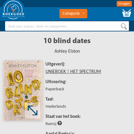
Inloggen
Categorie
BOEKGOED
Boekengroothandel Hilversum
10 blind dates
Ashley Elston
Uitgeverij:
UNIEBOEK | HET SPECTRUM
Uitvoering:
Paperback
Taal:
Nederlands
Staat van het boek:
Ramsj