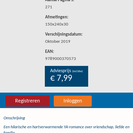
Aantal Pagina's:
271
Afmetingen:
150x240x30
Verschijningsdatum:
Oktober 2019
EAN:
9789000370573
Adviesprijs
(incl btw)
€ 7,99
Registreren
Inloggen
Omschrijving
Een hilarische en hartverwarmende YA-romance over vriendschap, liefde en