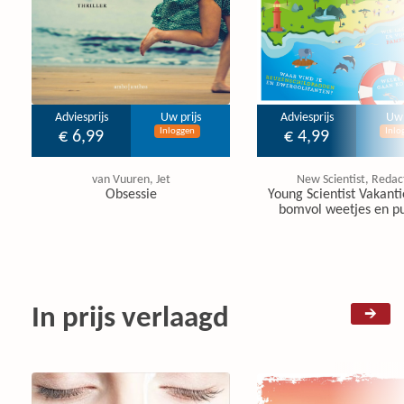
Adviesprijs
Uw prijs
Adviesprijs
Uw 
Inloggen
Inlo
€ 6,99
€ 4,99
van Vuuren, Jet
New Scientist, Redac
Obsessie
Young Scientist Vakanti
bomvol weetjes en pu
In prijs verlaagd