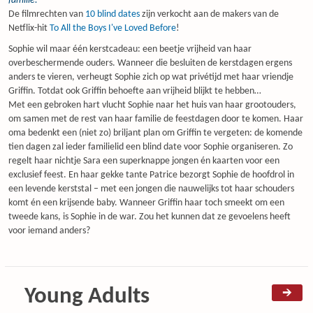
familie.
De filmrechten van
10 blind dates
zijn verkocht aan de makers van de
Netflix-hit
To All the Boys I've Loved Before
!
Sophie wil maar één kerstcadeau: een beetje vrijheid van haar
overbeschermende ouders. Wanneer die besluiten de kerstdagen ergens
anders te vieren, verheugt Sophie zich op wat privétijd met haar vriendje
Griffin. Totdat ook Griffin behoefte aan vrijheid blijkt te hebben…
Met een gebroken hart vlucht Sophie naar het huis van haar grootouders,
om samen met de rest van haar familie de feestdagen door te komen. Haar
oma bedenkt een (niet zo) briljant plan om Griffin te vergeten: de komende
tien dagen zal ieder familielid een blind date voor Sophie organiseren. Zo
regelt haar nichtje Sara een superknappe jongen én kaarten voor een
exclusief feest. En haar gekke tante Patrice bezorgt Sophie de hoofdrol in
een levende kerststal – met een jongen die nauwelijks tot haar schouders
komt én een krijsende baby. Wanneer Griffin haar toch smeekt om een
tweede kans, is Sophie in de war. Zou het kunnen dat ze gevoelens heeft
voor iemand anders?
Young Adults