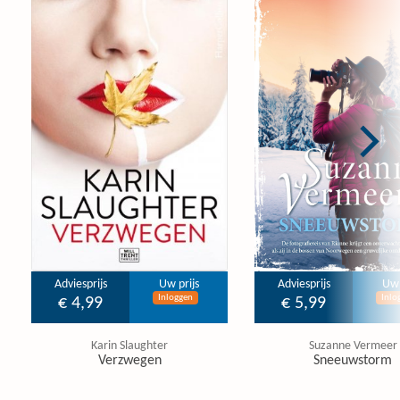
Adviesprijs
Uw prijs
Adviesprijs
Uw 
Inloggen
Inlo
€ 4,99
€ 5,99
Karin Slaughter
Suzanne Vermeer
Verzwegen
Sneeuwstorm