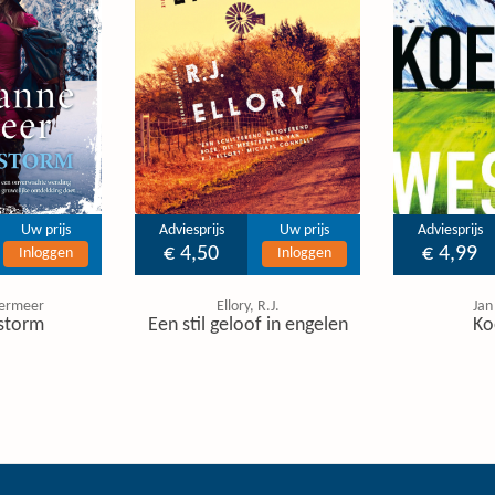
Uw prijs
Adviesprijs
Uw prijs
Adviesprijs
€ 4,50
€ 4,99
Inloggen
Inloggen
ermeer
Ellory, R.J.
Jan
storm
Een stil geloof in engelen
Ko