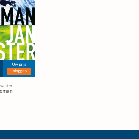
Uw prijs
Inloggen
 wester
eman