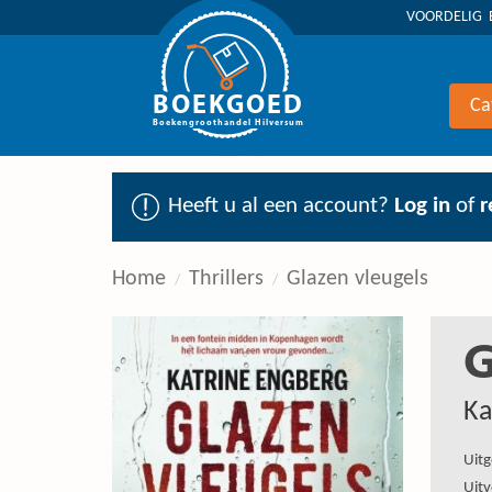
VOORDELIG 
BOEKGOED
Ca
Boekengroothandel Hilversum
Heeft u al een account?
Log in
of
r
Home
Thrillers
Glazen vleugels
G
Ka
Uitg
Uitv