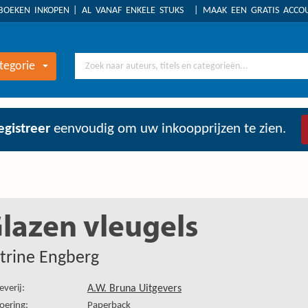
BOEKEN INKOPEN
AL VANAF ENKELE STUKS
MAAK EEN GRATIS ACC
tegorie
egistreer
eenvoudig om uw inkoopprijzen te zien.
lazen vleugels
trine Engberg
everij:
A.W. Bruna Uitgevers
oering:
Paperback