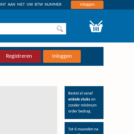
OUNT AAN MET UW BTW NUMMER
Inloggen
Registreren
Inloggen
Bestel al vanaf
enkele stuks
en
zonder minimum
order bedrag.
Tot 6 maanden na