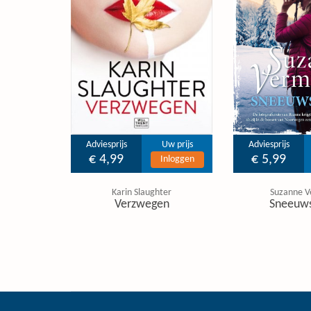
Adviesprijs
Uw prijs
Adviesprijs
€ 4,99
€ 5,99
Inloggen
Karin Slaughter
Suzanne V
Verzwegen
Sneeuw