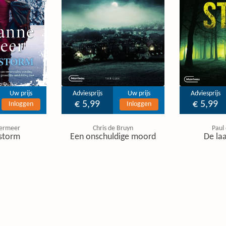
Uw prijs
Adviesprijs
Uw prijs
Adviesprijs
€ 5,99
€ 5,99
Inloggen
Inloggen
ermeer
Chris de Bruyn
Paul
storm
Een onschuldige moord
De laa