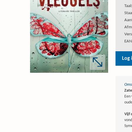
Taal
Staa
Aant
Afm
Vers
EAN
Log 
Omsc
Zate
Een 
oude
Vijf
vond
Symm