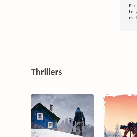
Rech
het 
mede
Thrillers