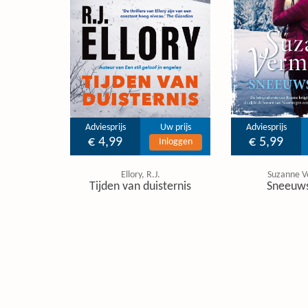
Adviesprijs
Uw prijs
Adviesprijs
€ 4,99
€ 5,99
Inloggen
Ellory, R.J.
Suzanne V
Tijden van duisternis
Sneeuw