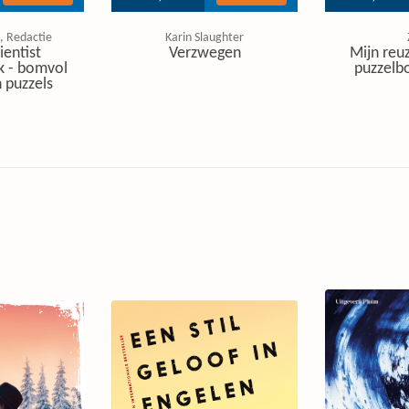
, Redactie
Karin Slaughter
ientist
Verzwegen
Mijn reuz
k - bomvol
puzzelbo
 puzzels