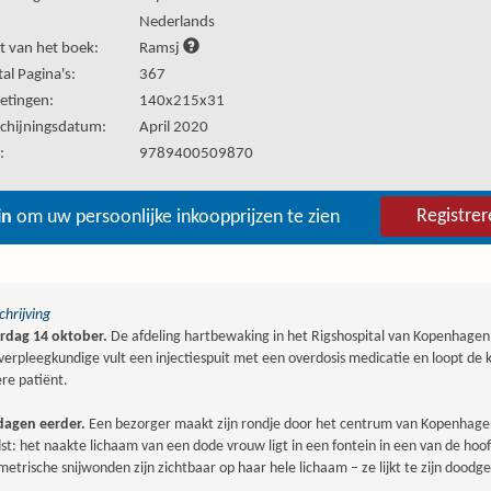
:
Nederlands
t van het boek:
Ramsj
al Pagina's:
367
etingen:
140x215x31
chijningsdatum:
April 2020
:
9789400509870
Registrer
in
om uw persoonlijke inkoopprijzen te zien
hrijving
rdag 14 oktober.
De afdeling hartbewaking in het Rigshospital van Kopenhagen
verpleegkundige vult een injectiespuit met een overdosis medicatie en loopt de
re patiënt.
 dagen eerder.
Een bezorger maakt zijn rondje door het centrum van Kopenhag
st: het naakte lichaam van een dode vrouw ligt in een fontein in een van de hoo
etrische snijwonden zijn zichtbaar op haar hele lichaam – ze lijkt te zijn doodg