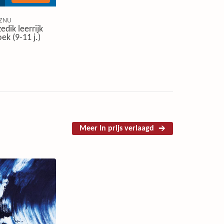
ZNU
edik leerrijk
ek (9-11 j.)
Meer In prijs verlaagd