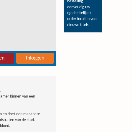
bestelling
eenvoudig uw
(gedeeltelijke)
order inruilen voor
nieuwe titels.
en
Inloggen
.
 kamer binnen van een
en en doet een macabere
fdstraten van de stad.
ebloed.