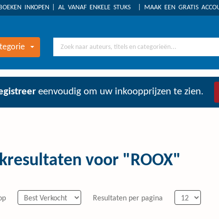
BOEKEN INKOPEN
AL VANAF ENKELE STUKS
MAAK EEN GRATIS ACC
tegorie
egistreer
eenvoudig om uw inkoopprijzen te zien.
kresultaten voor "ROOX"
op
Resultaten per pagina