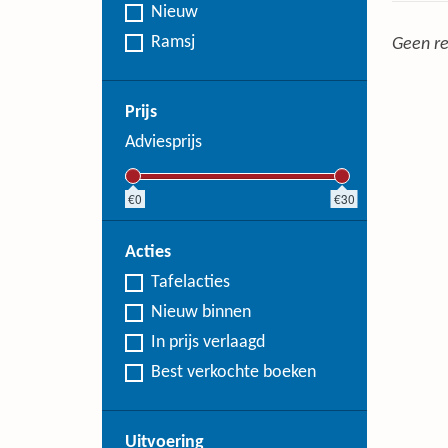
Nieuw
Ramsj
Geen re
Prijs
Adviesprijs
0
30
Acties
Tafelacties
Nieuw binnen
In prijs verlaagd
Best verkochte boeken
Uitvoering