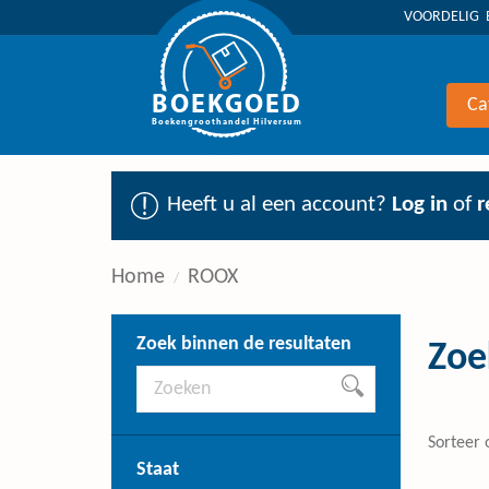
VOORDELIG 
BOEKGOED
Ca
Boekengroothandel Hilversum
Heeft u al een account?
Log in
of
r
Home
ROOX
Zoek binnen de resultaten
Zoe
Sorteer 
Staat