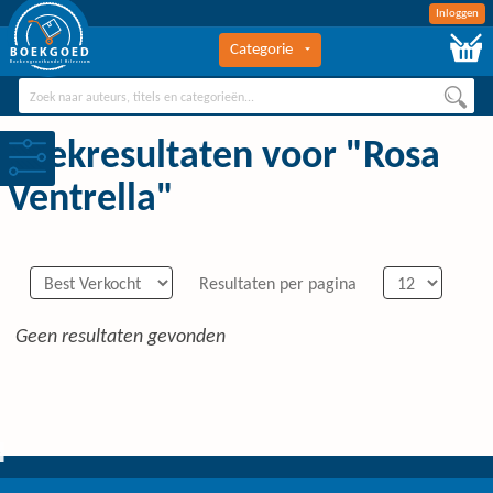
Inloggen
Categorie
BOEKGOED
Boekengroothandel Hilversum
Zoekresultaten voor "Rosa
Ventrella"
Resultaten per pagina
Geen resultaten gevonden
0