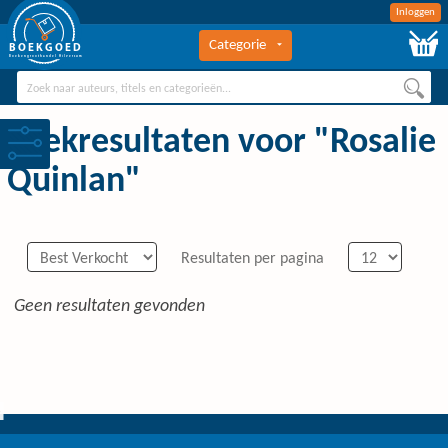
Inloggen
Categorie
BOEKGOED
Boekengroothandel Hilversum
Zoekresultaten voor "Rosalie
Quinlan"
Resultaten per pagina
Geen resultaten gevonden
0