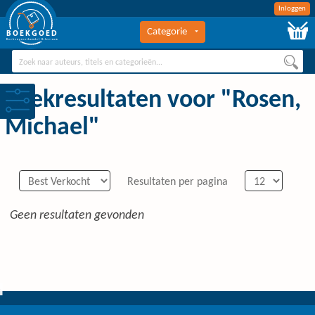
Inloggen
Categorie
BOEKGOED
Boekengroothandel Hilversum
Zoekresultaten voor "Rosen,
Michael"
Resultaten per pagina
Geen resultaten gevonden
0