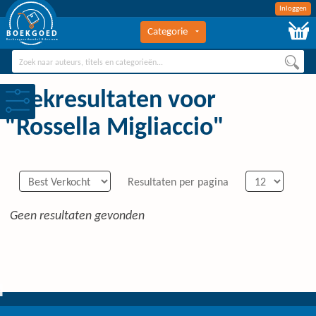
Inloggen
Categorie
BOEKGOED
Boekengroothandel Hilversum
Zoekresultaten voor
"Rossella Migliaccio"
Resultaten per pagina
Geen resultaten gevonden
0