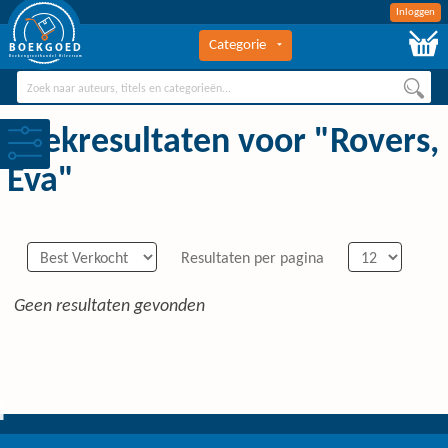
Inloggen
Categorie
BOEKGOED
Boekengroothandel Hilversum
Zoekresultaten voor "Rovers,
Eva"
Resultaten per pagina
Geen resultaten gevonden
0