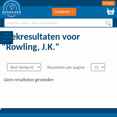
Inloggen
Categorie
BOEKGOED
Boekengroothandel Hilversum
Zoekresultaten voor
"Rowling, J.K."
Resultaten per pagina
Geen resultaten gevonden
0