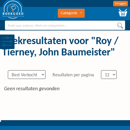
Inloggen
Categorie
BOEKGOED
Boekengroothandel Hilversum
Zoekresultaten voor "Roy /
Tierney, John Baumeister"
Resultaten per pagina
Geen resultaten gevonden
0