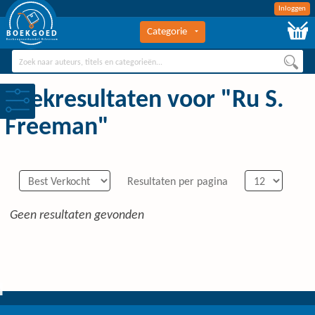
Inloggen
Categorie
BOEKGOED
Boekengroothandel Hilversum
Zoekresultaten voor "Ru S.
Freeman"
Resultaten per pagina
Geen resultaten gevonden
0