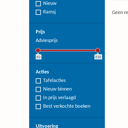
Nieuw
Ramsj
Geen re
Prijs
Adviesprijs
0
30
Acties
Tafelacties
Nieuw binnen
In prijs verlaagd
Best verkochte boeken
Uitvoering