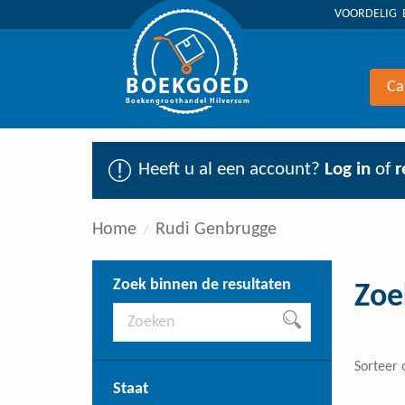
VOORDELIG 
BOEKGOED
Ca
Boekengroothandel Hilversum
Heeft u al een account?
Log in
of
r
Home
Rudi Genbrugge
Zoek binnen de resultaten
Zoe
Sorteer 
Staat