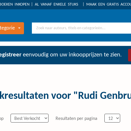
BOEKEN INKOPEN
AL VANAF ENKELE STUKS
MAAK EEN GRATIS ACC
tegorie
egistreer
eenvoudig om uw inkoopprijzen te zien.
kresultaten voor "Rudi Genbr
op
Resultaten per pagina