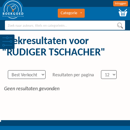
Inloggen
Categorie
BOEKGOED
Boekengroothandel Hilversum
Zoekresultaten voor
"RUDIGER TSCHACHER"
Resultaten per pagina
Geen resultaten gevonden
0