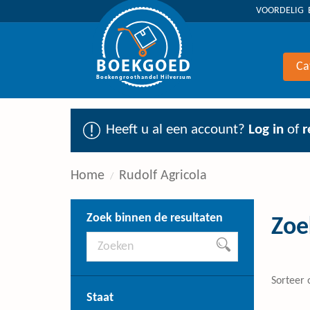
VOORDELIG 
BOEKGOED
Ca
Boekengroothandel Hilversum
Heeft u al een account?
Log in
of
r
Home
Rudolf Agricola
Zoek binnen de resultaten
Zoe
Sorteer 
Staat