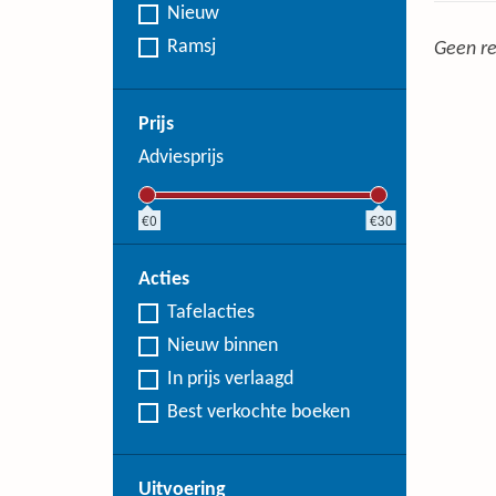
Nieuw
Ramsj
Geen re
Prijs
Adviesprijs
0
30
Acties
Tafelacties
Nieuw binnen
In prijs verlaagd
Best verkochte boeken
Uitvoering