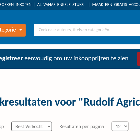
BOEKEN INKOPEN
AL VANAF ENKELE STUKS
MAAK EEN GRATIS ACC
tegorie
egistreer
eenvoudig om uw inkoopprijzen te zien.
kresultaten voor "Rudolf Agri
op
Resultaten per pagina