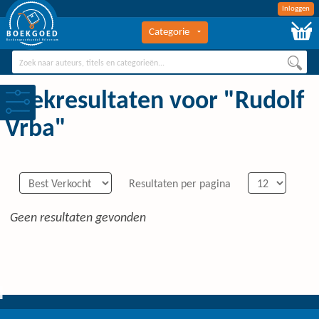
Inloggen
Categorie
BOEKGOED
Boekengroothandel Hilversum
Zoekresultaten voor "Rudolf
Vrba"
Resultaten per pagina
Geen resultaten gevonden
0