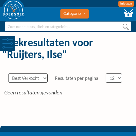
Inloggen
Categorie
BOEKGOED
Boekengroothandel Hilversum
Zoekresultaten voor
"Ruijters, Ilse"
Resultaten per pagina
Geen resultaten gevonden
0