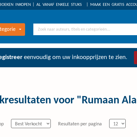
BOEKEN INKOPEN
AL VANAF ENKELE STUKS
MAAK EEN GRATIS ACC
tegorie
egistreer
eenvoudig om uw inkoopprijzen te zien.
kresultaten voor "Rumaan Al
op
Resultaten per pagina