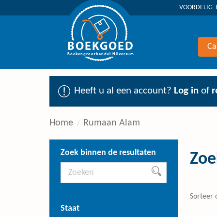
VOORDELIG 
BOEKGOED
Ca
Boekengroothandel Hilversum
Heeft u al een account?
Log in
of
r
Home
Rumaan Alam
Zoek binnen de resultaten
Zoe
Sorteer 
Staat