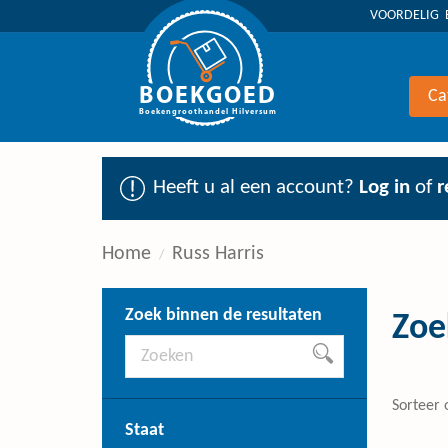
VOORDELIG 
BOEKGOED
Ca
Boekengroothandel Hilversum
Heeft u al een account?
Log in
of
r
Home
Russ Harris
Zoek binnen de resultaten
Zoe
Sorteer 
Staat