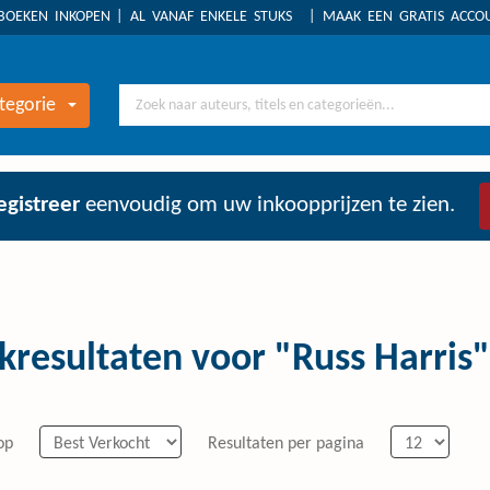
BOEKEN INKOPEN
AL VANAF ENKELE STUKS
MAAK EEN GRATIS ACC
tegorie
egistreer
eenvoudig om uw inkoopprijzen te zien.
kresultaten voor "Russ Harris"
op
Resultaten per pagina