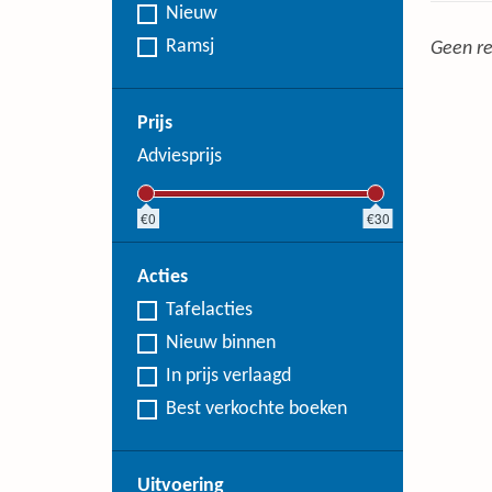
Nieuw
Ramsj
Geen re
Prijs
Adviesprijs
0
30
Acties
Tafelacties
Nieuw binnen
In prijs verlaagd
Best verkochte boeken
Uitvoering