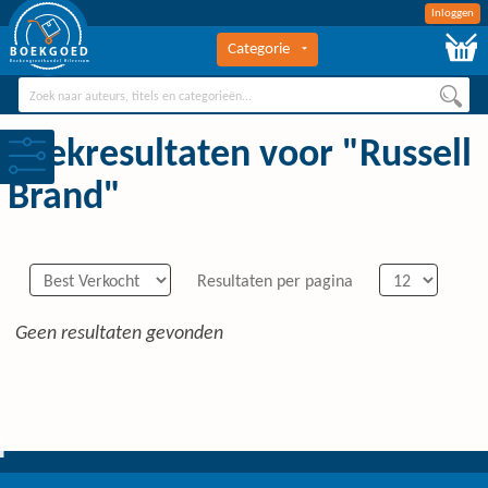
Inloggen
Categorie
BOEKGOED
Boekengroothandel Hilversum
Zoekresultaten voor "Russell
Brand"
Resultaten per pagina
Geen resultaten gevonden
0