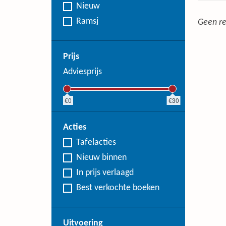
Nieuw
Ramsj
Geen re
Prijs
Adviesprijs
0
30
Acties
Tafelacties
Nieuw binnen
In prijs verlaagd
Best verkochte boeken
Uitvoering