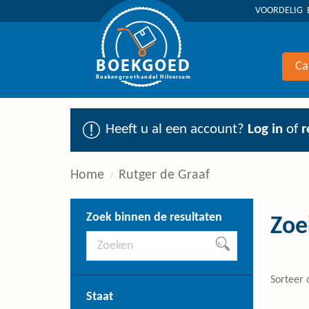
VOORDELIG 
BOEKGOED
Ca
Boekengroothandel Hilversum
Heeft u al een account?
Log in
of
r
Home
Rutger de Graaf
Zoek binnen de resultaten
Zoe
Sorteer 
Staat