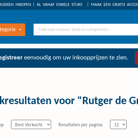
BOEKEN INKOPEN
AL VANAF ENKELE STUKS
MAAK EEN GRATIS ACC
tegorie
egistreer
eenvoudig om uw inkoopprijzen te zien.
kresultaten voor "Rutger de G
op
Resultaten per pagina