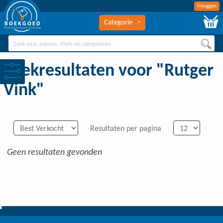
Inloggen
Categorie
BOEKGOED
Boekengroothandel Hilversum
Zoekresultaten voor "Rutger
Vink"
Resultaten per pagina
Geen resultaten gevonden
0