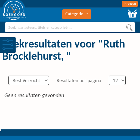
Inloggen
Categorie
BOEKGOED
Boekengroothandel Hilversum
Zoekresultaten voor "Ruth
Brocklehurst, "
Resultaten per pagina
Geen resultaten gevonden
0