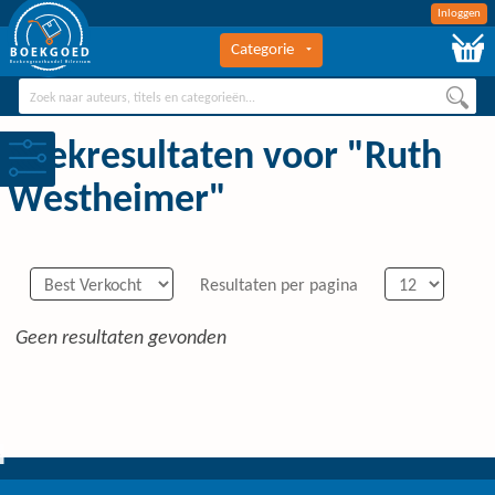
Inloggen
Categorie
BOEKGOED
Boekengroothandel Hilversum
Zoekresultaten voor "Ruth
Westheimer"
Resultaten per pagina
Geen resultaten gevonden
0