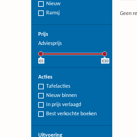
Nieuw
Ramsj
Geen re
Prijs
Adviesprijs
0
30
Acties
Tafelacties
Nieuw binnen
In prijs verlaagd
Best verkochte boeken
Uitvoering