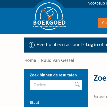
VOORDELIG 
BOEKGOED
Ca
Boekengroothandel Hilversum
Heeft u al een account?
Log in
of
r
Home
Ruud van Gessel
Zoek binnen de resultaten
Zoe
Sorteer 
Staat