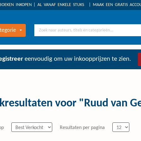
BOEKEN INKOPEN
AL VANAF ENKELE STUKS
MAAK EEN GRATIS ACC
tegorie
egistreer
eenvoudig om uw inkoopprijzen te zien.
kresultaten voor "Ruud van Ge
op
Resultaten per pagina