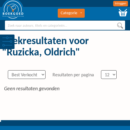
Inloggen
Categorie
BOEKGOED
Boekengroothandel Hilversum
Zoekresultaten voor
"Ruzicka, Oldrich"
Resultaten per pagina
Geen resultaten gevonden
0