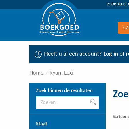
VOORDELIG 
BOEKGOED
Ca
Boekengroothandel Hilversum
Heeft u al een account?
Log in
of
r
Home
Ryan, Lexi
Zoek binnen de resultaten
Zoe
Sorteer 
Staat