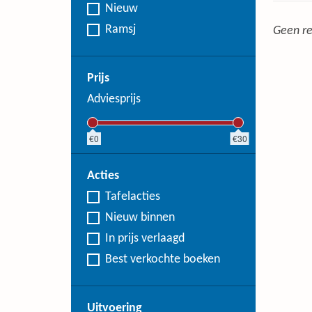
Nieuw
Ramsj
Geen re
Prijs
Adviesprijs
0
30
Acties
Tafelacties
Nieuw binnen
In prijs verlaagd
Best verkochte boeken
Uitvoering