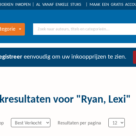
BOEKEN INKOPEN
AL VANAF ENKELE STUKS
MAAK EEN GRATIS ACC
tegorie
egistreer
eenvoudig om uw inkoopprijzen te zien.
kresultaten voor "Ryan, Lexi"
op
Resultaten per pagina