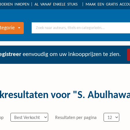
BOEKEN INKOPEN
AL VANAF ENKELE STUKS
MAAK EEN GRATIS ACC
tegorie
egistreer
eenvoudig om uw inkoopprijzen te zien.
kresultaten voor "S. Abulhaw
op
Resultaten per pagina