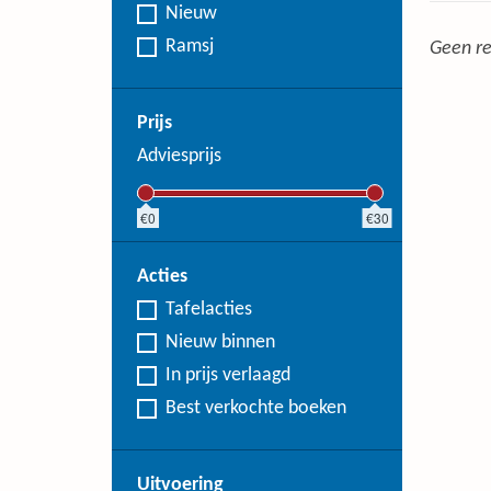
Nieuw
Ramsj
Geen re
Prijs
Adviesprijs
0
30
Acties
Tafelacties
Nieuw binnen
In prijs verlaagd
Best verkochte boeken
Uitvoering