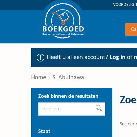
VOORDELIG 
BOEKGOED
Ca
Boekengroothandel Hilversum
Heeft u al een account?
Log in
of
r
Home
S. Abulhawa
Zoek binnen de resultaten
Zoe
Sorteer 
Staat