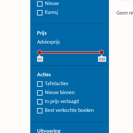
Nieuw
Ramsj
Geen re
Prijs
Adviesprijs
0
30
Acties
Tafelacties
Nieuw binnen
In prijs verlaagd
Best verkochte boeken
Uitvoering