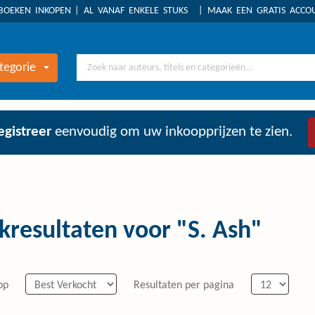
BOEKEN INKOPEN
AL VANAF ENKELE STUKS
MAAK EEN GRATIS ACC
tegorie
egistreer
eenvoudig om uw inkoopprijzen te zien.
kresultaten voor "S. Ash"
op
Resultaten per pagina