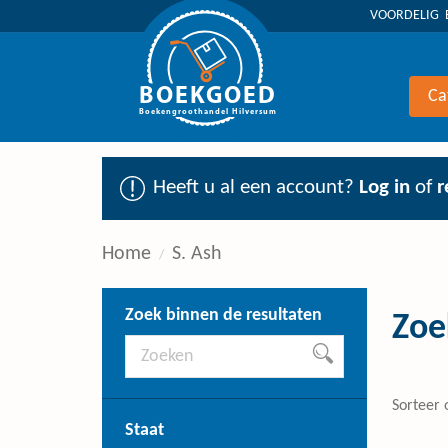
VOORDELIG 
BOEKGOED
Ca
Boekengroothandel Hilversum
Heeft u al een account?
Log in
of
r
Home
S. Ash
Zoek binnen de resultaten
Zoe
Sorteer 
Staat