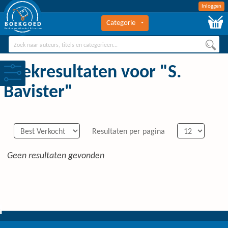
Inloggen
Categorie
BOEKGOED
Boekengroothandel Hilversum
Zoekresultaten voor "S.
Bavister"
Resultaten per pagina
Geen resultaten gevonden
0