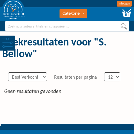
Inloggen
Categorie
BOEKGOED
Boekengroothandel Hilversum
Zoekresultaten voor "S.
Bellow"
Resultaten per pagina
Geen resultaten gevonden
0