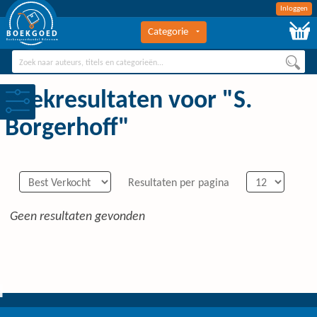
Inloggen
Categorie
BOEKGOED
Boekengroothandel Hilversum
Zoekresultaten voor "S.
Borgerhoff"
Resultaten per pagina
Geen resultaten gevonden
0