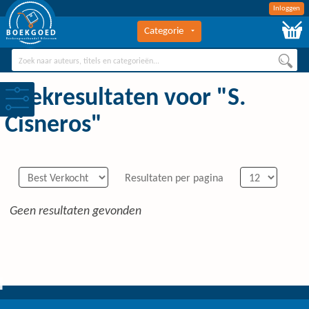
Inloggen
Categorie
BOEKGOED
Boekengroothandel Hilversum
Zoekresultaten voor "S.
Cisneros"
Resultaten per pagina
Geen resultaten gevonden
0