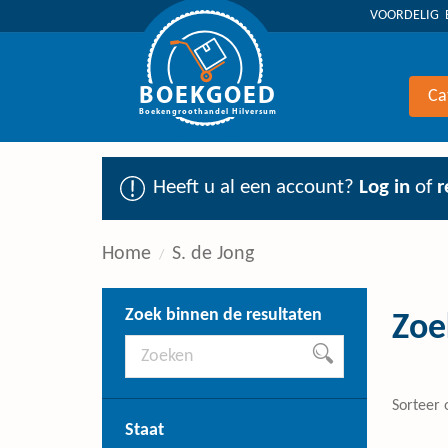
VOORDELIG 
BOEKGOED
Ca
Boekengroothandel Hilversum
Heeft u al een account?
Log in
of
r
Home
S. de Jong
Zoek binnen de resultaten
Zoe
Sorteer 
Staat