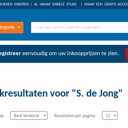
BOEKEN INKOPEN
AL VANAF ENKELE STUKS
MAAK EEN GRATIS ACC
tegorie
egistreer
eenvoudig om uw inkoopprijzen te zien.
kresultaten voor "S. de Jong"
op
Resultaten per pagina