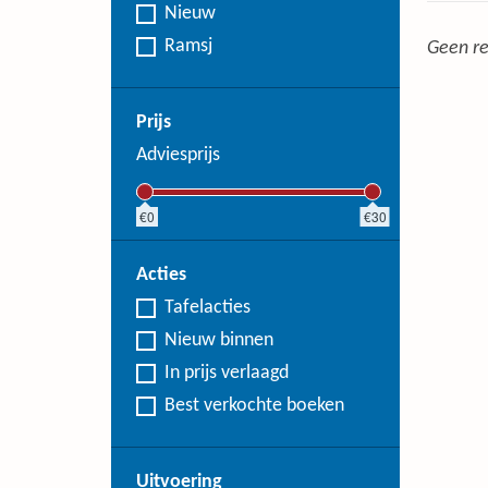
Nieuw
Ramsj
Geen re
Prijs
Adviesprijs
0
30
Acties
Tafelacties
Nieuw binnen
In prijs verlaagd
Best verkochte boeken
Uitvoering