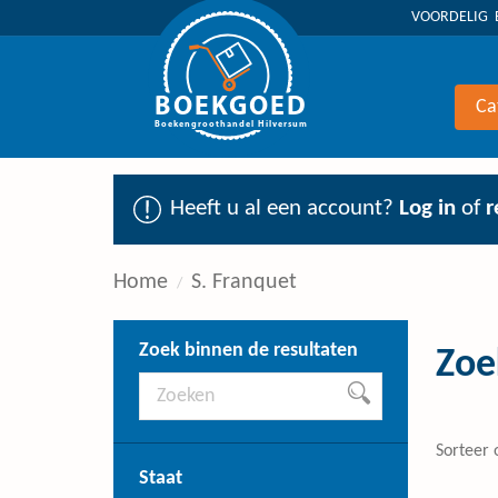
VOORDELIG 
BOEKGOED
Ca
Boekengroothandel Hilversum
Heeft u al een account?
Log in
of
r
Home
S. Franquet
Zoek binnen de resultaten
Zoe
Sorteer 
Staat