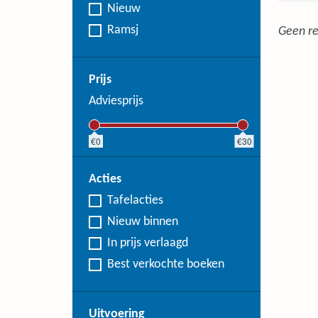
Nieuw
Ramsj
Geen re
Prijs
Adviesprijs
0
30
Acties
Tafelacties
Nieuw binnen
In prijs verlaagd
Best verkochte boeken
Uitvoering