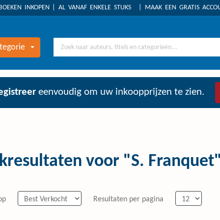
BOEKEN INKOPEN
AL VANAF ENKELE STUKS
MAAK EEN GRATIS ACC
tegorie
egistreer
eenvoudig om uw inkoopprijzen te zien.
kresultaten voor "S. Franquet
op
Resultaten per pagina