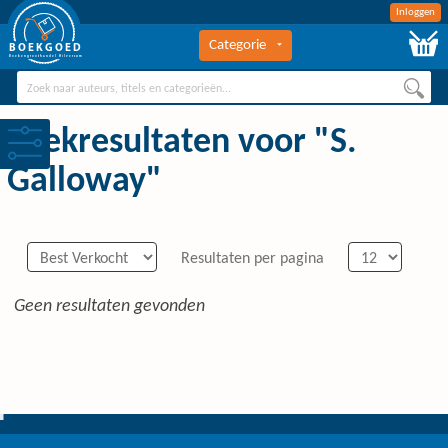
Inloggen
Categorie
BOEKGOED
Boekengroothandel Hilversum
Zoekresultaten voor "S.
Galloway"
Resultaten per pagina
Geen resultaten gevonden
0