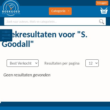
Inloggen
Categorie
BOEKGOED
Boekengroothandel Hilversum
Zoekresultaten voor "S.
Goodall"
Resultaten per pagina
Geen resultaten gevonden
0