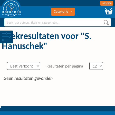
Inloggen
Categorie
BOEKGOED
Boekengroothandel Hilversum
Zoekresultaten voor "S.
Hanuschek"
Resultaten per pagina
Geen resultaten gevonden
0