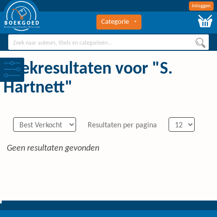
Inloggen
Categorie
BOEKGOED
Boekengroothandel Hilversum
Zoekresultaten voor "S.
Hartnett"
Resultaten per pagina
Geen resultaten gevonden
0