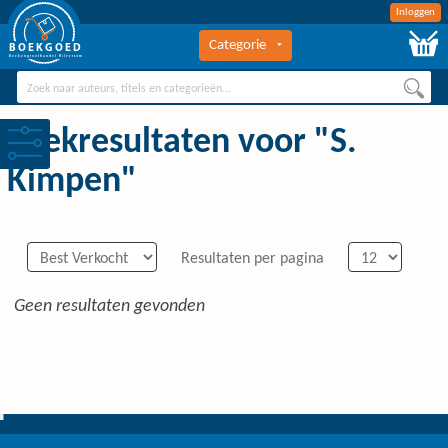
Inloggen
Categorie
BOEKGOED
Boekengroothandel Hilversum
Zoekresultaten voor "S.
Kimpen"
Resultaten per pagina
Geen resultaten gevonden
0