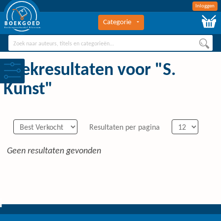
Inloggen
Categorie
BOEKGOED
Boekengroothandel Hilversum
Zoekresultaten voor "S.
Kunst"
Resultaten per pagina
Geen resultaten gevonden
0