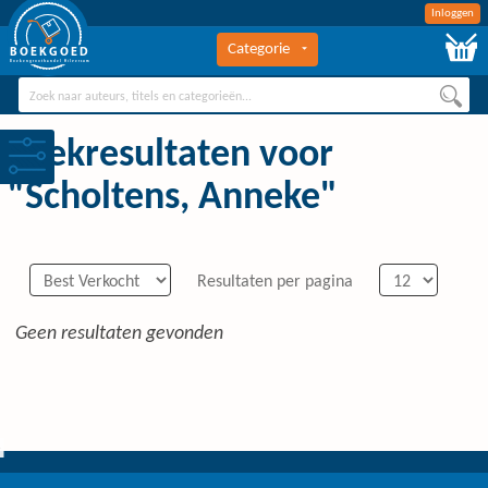
Inloggen
Categorie
BOEKGOED
Boekengroothandel Hilversum
Zoekresultaten voor
"Scholtens, Anneke"
Resultaten per pagina
Geen resultaten gevonden
0