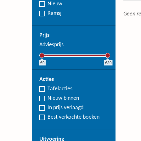
Nieuw
Ramsj
Geen re
Prijs
Adviesprijs
0
30
Acties
Tafelacties
Nieuw binnen
In prijs verlaagd
Best verkochte boeken
Uitvoering