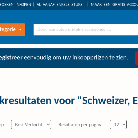
BOEKEN INKOPEN
AL VANAF ENKELE STUKS
MAAK EEN GRATIS ACC
tegorie
egistreer
eenvoudig om uw inkoopprijzen te zien.
kresultaten voor "Schweizer, E
op
Resultaten per pagina