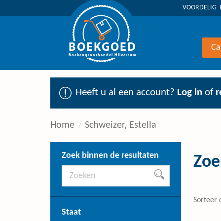
VOORDELIG 
BOEKGOED
Ca
Boekengroothandel Hilversum
Heeft u al een account?
Log in
of
r
Home
Schweizer, Estella
Zoek binnen de resultaten
Zoe
Sorteer 
Staat