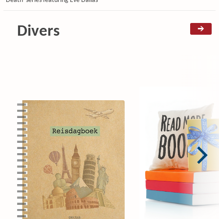
Death' series featuring Eve Dallas
Divers