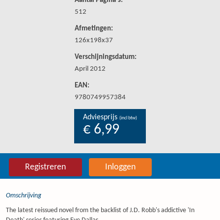
Aantal Pagina's:
512
Afmetingen:
126x198x37
Verschijningsdatum:
April 2012
EAN:
9780749957384
Adviesprijs
(incl btw)
€ 6,99
Registreren
Inloggen
Omschrijving
The latest reissued novel from the backlist of J.D. Robb's addictive 'In