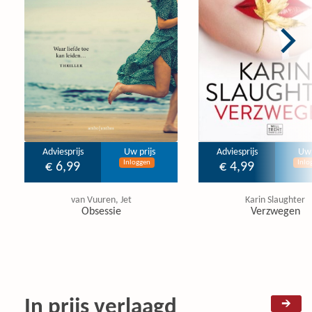
Adviesprijs
Uw prijs
Adviesprijs
Uw 
Inloggen
Inlo
€ 6,99
€ 4,99
van Vuuren, Jet
Karin Slaughter
Obsessie
Verzwegen
In prijs verlaagd