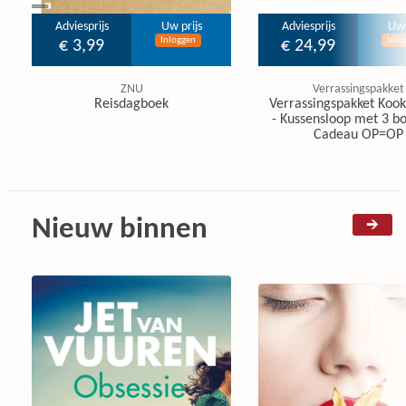
Adviesprijs
Uw prijs
Adviesprijs
Uw 
Inloggen
Inlo
€ 3,99
€ 24,99
ZNU
Verrassingspakket
Reisdagboek
Verrassingspakket Koo
- Kussensloop met 3 b
Cadeau OP=OP
Nieuw binnen