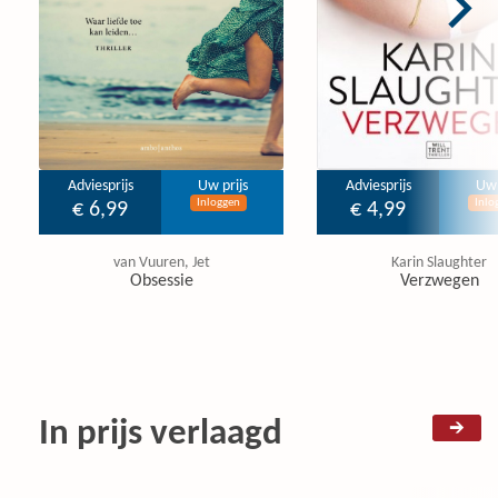
Adviesprijs
Uw prijs
Adviesprijs
Uw 
Inloggen
Inlo
€ 6,99
€ 4,99
van Vuuren, Jet
Karin Slaughter
Obsessie
Verzwegen
In prijs verlaagd