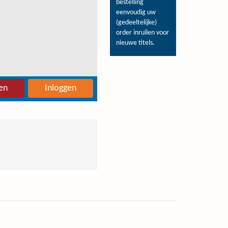
bestelling
eenvoudig uw
(gedeeltelijke)
order inruilen voor
nieuwe titels.
en
Inloggen