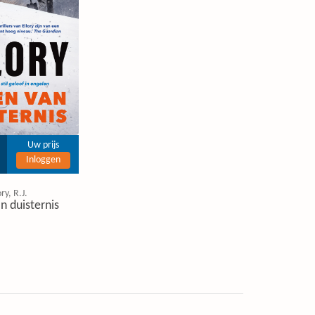
Uw prijs
Inloggen
ory, R.J.
n duisternis