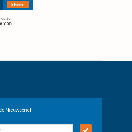
Inloggen
 wester
eman
r de Nieuwsbrief