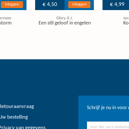
€ 4,50
€ 4,99
Inloggen
Inloggen
ermeer
Ellory, R.J.
Jan
storm
Een stil geloof in engelen
Ko
Retouraanvraag
Schrijf je nu in voo
Uw bestelling
Privacy van gegevens