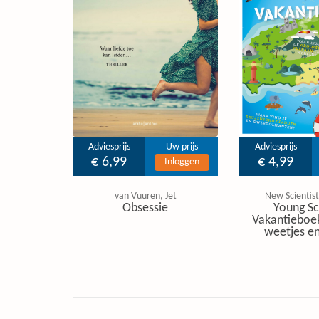
Adviesprijs
Uw prijs
Adviesprijs
€ 6,99
€ 4,99
Inloggen
van Vuuren, Jet
New Scientist
Obsessie
Young Sc
Vakantieboe
weetjes en