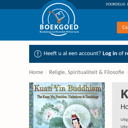
VOORDELIG 
BOEKGOED
Ca
Boekengroothandel Hilversum
Heeft u al een account?
Log in
of
r
Home
Religie, Spiritualiteit & Filosofie
K
Ho
Uitg
Uitv