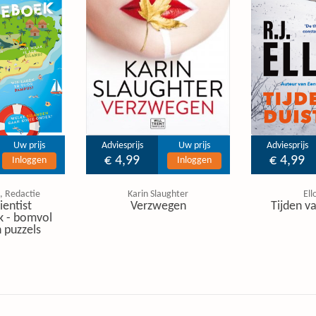
Uw prijs
Adviesprijs
Uw prijs
Adviesprijs
€ 4,99
€ 4,99
Inloggen
Inloggen
, Redactie
Karin Slaughter
Ell
ientist
Verzwegen
Tijden va
k - bomvol
 puzzels