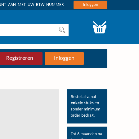
OUNT AAN MET UW BTW NUMMER
Inloggen
Registreren
Inloggen
Bestel al vanaf
enkele stuks
en
zonder minimum
order bedrag.
Tot 6 maanden na