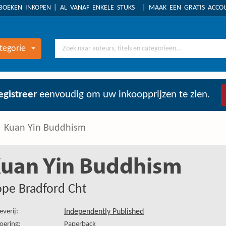
BOEKEN INKOPEN
AL VANAF ENKELE STUKS
MAAK EEN GRATIS ACC
tegorie
egistreer
eenvoudig om uw inkoopprijzen te zien.
Kuan Yin Buddhism
uan Yin Buddhism
pe Bradford Cht
everij:
Independently Published
oering:
Paperback