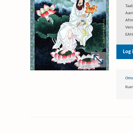
Taal
Aant
Afm
Vers
EAN
Log 
Omsc
Kuan