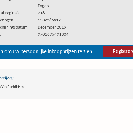
:
Engels
al Pagina's:
218
etingen:
153x286x17
chijningsdatum:
December 2019
:
9781695491304
Registrer
in
om uw persoonlijke inkoopprijzen te zien
hrijving
 Yin Buddhism