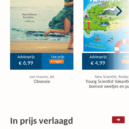
Adviesprijs
Uw prijs
Adviesprijs
Uw 
Inloggen
Inlo
€ 6,99
€ 4,99
van Vuuren, Jet
New Scientist, Redac
Obsessie
Young Scientist Vakanti
bomvol weetjes en pu
In prijs verlaagd