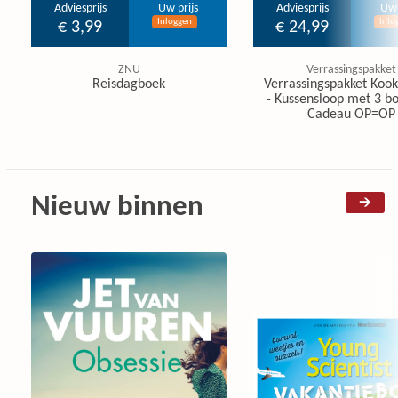
Adviesprijs
Uw prijs
Adviesprijs
Uw 
Inloggen
Inlo
€ 3,99
€ 24,99
ZNU
Verrassingspakket
Reisdagboek
Verrassingspakket Koo
- Kussensloop met 3 b
Cadeau OP=OP
Nieuw binnen