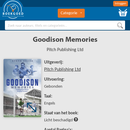
Inloggen
Categorie
BOEKGOED
Boekengroothandel Hilversum
Goodison Memories
Pitch Publishing Ltd
Uitgeverij:
Pitch Publishing Ltd
Uitvoering:
Gebonden
Taal:
Engels
Staat van het boek:
Licht beschadigd