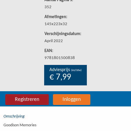
Aantal Pagina's:
352
Afmetingen:
145x223x32
Verschijningsdatum:
April 2022
EAN:
9781801500838
Adviesprijs
(incl btw)
€ 7,99
Registreren
Inloggen
Omschrijving
Goodison Memories