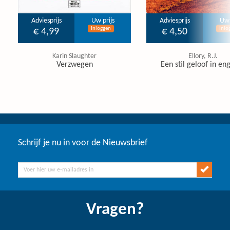
Adviesprijs
Uw prijs
Adviesprijs
Uw 
Inloggen
Inlo
€ 4,99
€ 4,50
Karin Slaughter
Ellory, R.J.
Verzwegen
Een stil geloof in en
Schrijf je nu in voor de Nieuwsbrief
Vragen?