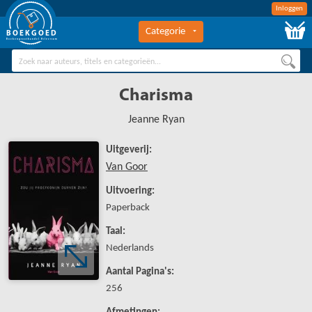
Inloggen
Categorie
BOEKGOED
Boekengroothandel Hilversum
Charisma
Jeanne Ryan
Uitgeverij:
Van Goor
Uitvoering:
Paperback
Taal:
Nederlands
Aantal Pagina's:
256