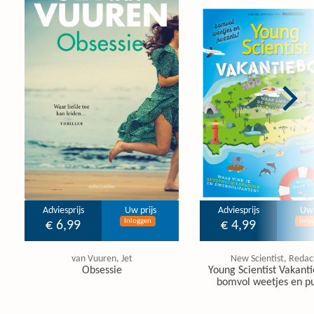
Adviesprijs
Uw prijs
Adviesprijs
Uw 
Inloggen
Inlo
€ 6,99
€ 4,99
van Vuuren, Jet
New Scientist, Redac
Obsessie
Young Scientist Vakanti
bomvol weetjes en pu