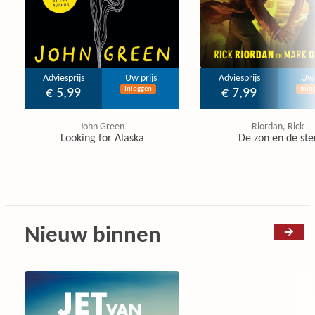
Adviesprijs
Uw prijs
Adviesprijs
Uw 
Inloggen
Inlo
€ 5,99
€ 7,99
John Green
Riordan, Rick
Looking for Alaska
De zon en de ste
Nieuw binnen