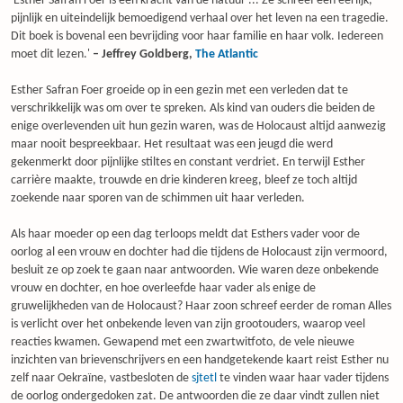
'Esther Safran Foer is een kracht van de natuur ... Ze schreef een eerlijk,
pijnlijk en uiteindelijk bemoedigend verhaal over het leven na een tragedie.
Dit boek is bovenal een bevrijding voor haar familie en haar volk. Iedereen
moet dit lezen.'
– Jeffrey Goldberg,
The Atlantic
Esther Safran Foer groeide op in een gezin met een verleden dat te
verschrikkelijk was om over te spreken. Als kind van ouders die beiden de
enige overlevenden uit hun gezin waren, was de Holocaust altijd aanwezig
maar nooit bespreekbaar. Het resultaat was een jeugd die werd
gekenmerkt door pijnlijke stiltes en constant verdriet. En terwijl Esther
carrière maakte, trouwde en drie kinderen kreeg, bleef ze toch altijd
zoekende naar sporen van de schimmen uit haar verleden.
Als haar moeder op een dag terloops meldt dat Esthers vader voor de
oorlog al een vrouw en dochter had die tijdens de Holocaust zijn vermoord,
besluit ze op zoek te gaan naar antwoorden. Wie waren deze onbekende
vrouw en dochter, en hoe overleefde haar vader als enige de
gruwelijkheden van de Holocaust? Haar zoon schreef eerder de roman Alles
is verlicht over het onbekende leven van zijn grootouders, waarop veel
reacties kwamen. Gewapend met een zwartwitfoto, de vele nieuwe
inzichten van brievenschrijvers en een handgetekende kaart reist Esther nu
zelf naar Oekraïne, vastbesloten de
sjtetl
te vinden waar haar vader tijdens
de oorlog ondergedoken zat. De antwoorden die ze daar vindt zullen niet