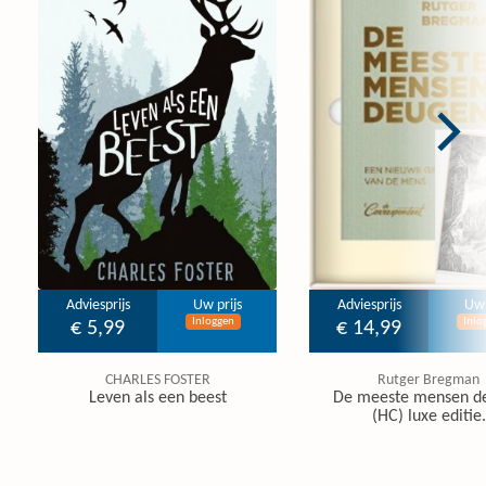
Adviesprijs
Uw prijs
Adviesprijs
Uw 
Inloggen
Inlo
€ 5,99
€ 14,99
CHARLES FOSTER
Rutger Bregman
Leven als een beest
De meeste mensen d
(HC) luxe editie.