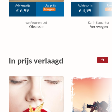
Adviesprijs
Uw prijs
Adviesprijs
Uw 
Inloggen
Inlo
€ 6,99
€ 4,99
van Vuuren, Jet
Karin Slaughter
Obsessie
Verzwegen
In prijs verlaagd