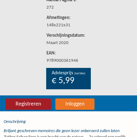
Aantal Pagina's:
272
Afmetingen:
148x221x31
Verschijningsdatum:
Maart 2020
EAN:
9789000361946
Adviesprijs
(incl btw)
€ 5,99
Registreren
Inloggen
Omschrijving
Briljant geschreven memoires die geen lezer onberoerd zullen laten