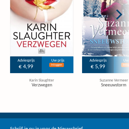
Adviesprijs
Uw prijs
Adviesprijs
Uw 
Inloggen
Inlo
€ 4,99
€ 5,99
Karin Slaughter
Suzanne Vermeer
Verzwegen
Sneeuwstorm