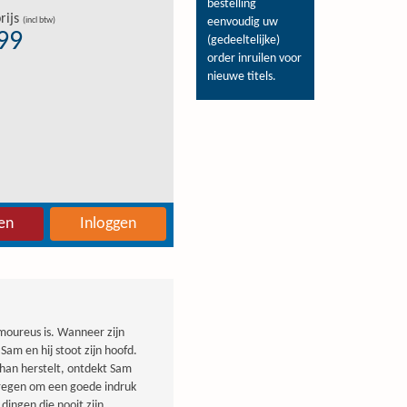
bestelling
rijs
(incl btw)
eenvoudig uw
,99
(gedeeltelijke)
order inruilen voor
nieuwe titels.
en
Inloggen
moureus is. Wanneer zijn
am en hij stoot zijn hoofd.
athan herstelt, ontdekt Sam
kregen om een goede indruk
dingen die nooit zijn