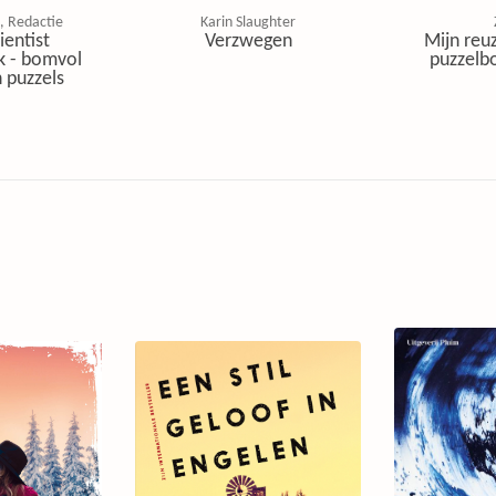
, Redactie
Karin Slaughter
ientist
Verzwegen
Mijn reuz
k - bomvol
puzzelbo
 puzzels