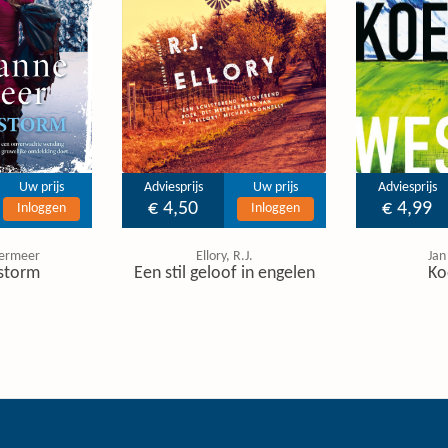
Uw prijs
Adviesprijs
Uw prijs
Adviesprijs
€ 4,50
€ 4,99
Inloggen
Inloggen
ermeer
Ellory, R.J.
Jan
storm
Een stil geloof in engelen
Ko