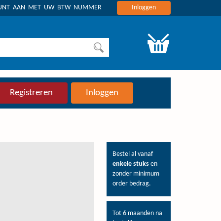
OUNT AAN MET UW BTW NUMMER
Inloggen
Registreren
Inloggen
Bestel al vanaf
enkele stuks
en
zonder minimum
order bedrag.
Tot 6 maanden na