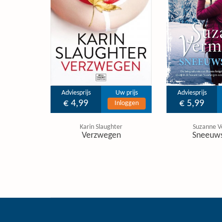
Adviesprijs
Uw prijs
Adviesprijs
€ 4,99
€ 5,99
Inloggen
Karin Slaughter
Suzanne V
Verzwegen
Sneeuw