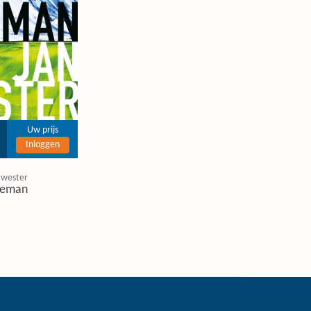
Uw prijs
Inloggen
 wester
eman