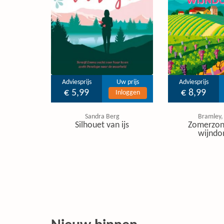
Adviesprijs
Uw prijs
Adviesprijs
€ 5,99
€ 8,99
Inloggen
Sandra Berg
Bramley,
Silhouet van ijs
Zomerzon
wijndo