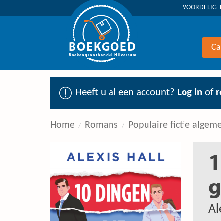
VOORDELIG 
BOEKGOED
Ca
Boekengroothandel Hilversum
Heeft u al een account?
Log in
of
r
Home
Romans
Populaire fictie algem
1
g
Al