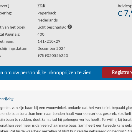
everij:
Z&K
Adviesp
€ 7
oering:
Paperback
:
Nederlands
t van het boek:
Licht beschadigd
al Pagina's:
400
etingen:
141x210x29
chijningsdatum:
December 2024
:
9789020556223
Registrer
in
om uw persoonlijke inkoopprijzen te zien
hrijving
geniet van zijn baan bij een woonwinkel, ondanks dat het werk niet bepaald gla
elende baas Jonathan hem naar Londen haalt voor een serieus gesprek, struikelt S
ijn baan te redden, doet Sam alsof hij geheugenverlies heeft. Terwijl hij bij Jon
Jonathan veel meer is dan een chagrijnige baas. Sam heeft een tweede kans ge
aken. Zal hij de waarheid vertellen of blijft hun relatie gebaseerd op bedrog? '10 