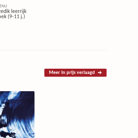
ZNU
edik leerrijk
ek (9-11 j.)
Meer In prijs verlaagd