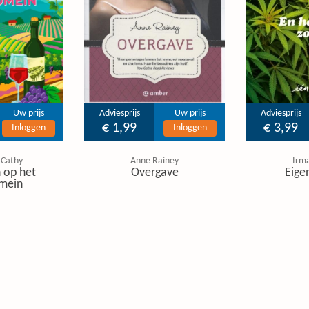
Uw prijs
Adviesprijs
Uw prijs
Adviesprijs
€ 1,99
€ 3,99
Inloggen
Inloggen
 Cathy
Anne Rainey
Irm
 op het
Overgave
Eige
mein