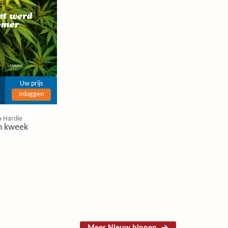
Uw prijs
Inloggen
a Hardie
n kweek