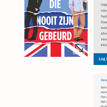
Uitg
Uitv
Taal
Staa
Aant
Afm
Vers
EAN
Log 
Omsc
Sam 
verv
Om z
dat 
te m