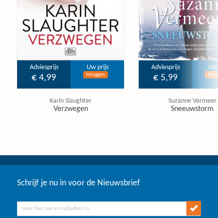
Adviesprijs
Uw prijs
Adviesprijs
Uw 
Inloggen
Inlo
€ 4,99
€ 5,99
Karin Slaughter
Suzanne Vermeer
Verzwegen
Sneeuwstorm
Schrijf je nu in voor de Nieuwsbrief