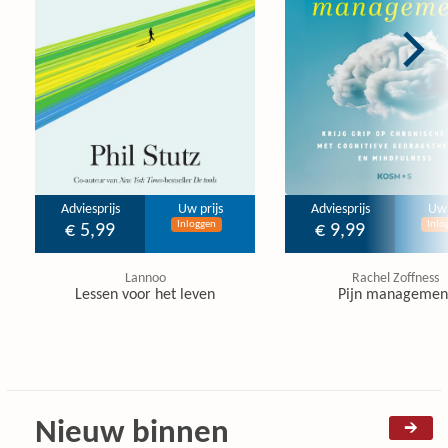
Adviesprijs
Uw prijs
Adviesprijs
Uw 
Inloggen
Inlo
€ 5,99
€ 9,99
Lannoo
Rachel Zoffness
Lessen voor het leven
Pijn managemen
Nieuw binnen