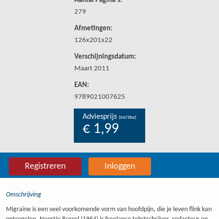
Aantal Pagina's:
279
Afmetingen:
126x201x22
Verschijningsdatum:
Maart 2011
EAN:
9789021007625
Adviesprijs
(incl btw)
€ 1,99
Registreren
Inloggen
Omschrijving
Migraine is een veel voorkomende vorm van hoofdpijn, die je leven flink kan