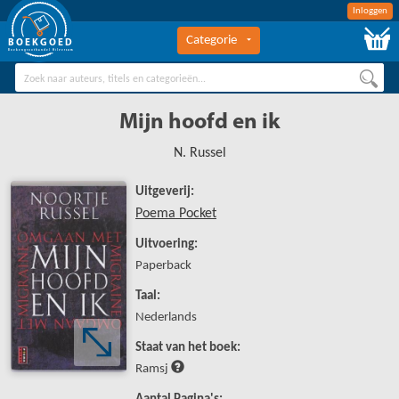
Inloggen
Categorie
BOEKGOED
Boekengroothandel Hilversum
Mijn hoofd en ik
N. Russel
Uitgeverij:
Poema Pocket
Uitvoering:
Paperback
Taal:
Nederlands
Staat van het boek:
Ramsj